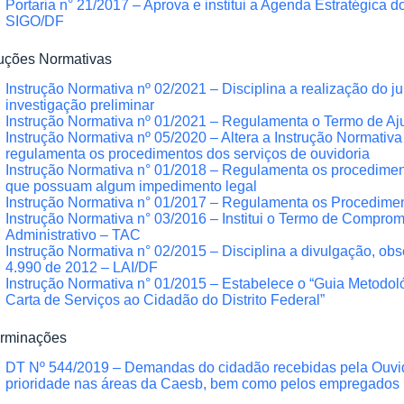
Portaria n° 21/2017 – Aprova e institui a Agenda Estratégica 
SIGO/DF
ruções Normativas
Instrução Normativa nº 02/2021 – Disciplina a realização do j
investigação preliminar
Instrução Normativa nº 01/2021 – Regulamenta o Termo de A
Instrução Normativa nº 05/2020 – Altera a Instrução Normativa
regulamenta os procedimentos dos serviços de ouvidoria
Instrução Normativa n° 01/2018 – Regulamenta os procediment
que possuam algum impedimento legal
Instrução Normativa n° 01/2017 – Regulamenta os Procedimen
Instrução Normativa n° 03/2016 – Institui o Termo de Compro
Administrativo – TAC
Instrução Normativa n° 02/2015 – Disciplina a divulgação, obse
4.990 de 2012 – LAI/DF
Instrução Normativa n° 01/2015 – Estabelece o “Guia Metodoló
Carta de Serviços ao Cidadão do Distrito Federal”
rminações
DT Nº 544/2019 – Demandas do cidadão recebidas pela Ouvid
prioridade nas áreas da Caesb, bem como pelos empregados