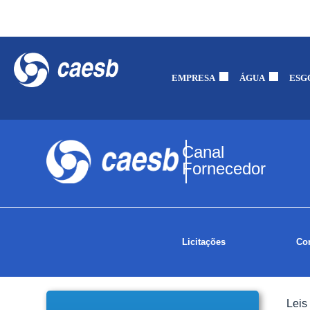
EMPRESA
ÁGUA
ESG
Canal
Fornecedor
Licitações
Con
Leis 