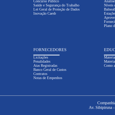
Concurso Público
Análise
Saúde e Segurança do Trabalho
Níveis 
Lei Geral de Proteção de Dados
Balneab
Inovação Caesb
Estaçõe
Aprove
Fornec
Plano 
FORNECEDORES
EDUC
Licitações
Materia
Penalidades
Materia
Atas Registradas
Como a
Banco Geral de Custos
Contratos
Notas de Empenhos
Companhia 
Av. Sibipiruna 