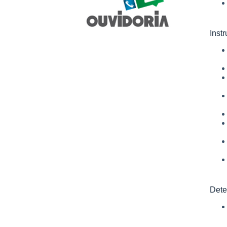
Inst
Dete