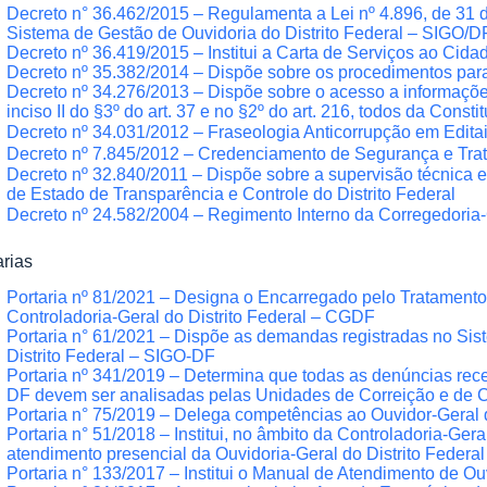
Decreto n° 36.462/2015 – Regulamenta a Lei nº 4.896, de 31 d
Sistema de Gestão de Ouvidoria do Distrito Federal – SIGO/D
Decreto nº 36.419/2015 – Institui a Carta de Serviços ao Cida
Decreto nº 35.382/2014 – Dispõe sobre os procedimentos pa
Decreto nº 34.276/2013 – Dispõe sobre o acesso a informações 
inciso II do §3º do art. 37 e no §2º do art. 216, todos da Const
Decreto nº 34.031/2012 – ​
Fraseologia Anticorrupção em Editai
Decreto nº 7.845/2012 –
Credenciamento de Segurança e Tra
Decreto nº 32.840/2011 – Dispõe sobre a supervisão técnica e
de Estado de Transparência e Controle do Distrito Federal
Decreto nº 24.582/2004 –
Regimento Interno da Corregedoria
arias
Portaria nº 81/2021 – Designa o Encarregado pelo Tratamen
Controladoria-Geral do Distrito Federal – CGDF
Portaria n° 61/2021 – Dispõe as demandas registradas no Sis
Distrito Federal – SIGO-DF
Portaria nº 341/2019 – Determina que todas as denúncias rec
DF devem ser analisadas pelas Unidades de Correição e de Co
Portaria n° 75/2019 – Delega competências ao Ouvidor-Geral d
Portaria n° 51/2018 – Institui, no âmbito da Controladoria-Geral
atendimento presencial da Ouvidoria-Geral do Distrito Federal
Portaria n° 133/2017 – Institui o Manual de Atendimento de Ou