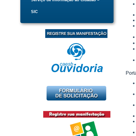
SIC
Port