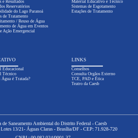
s e Resultados
Material Educativo e Técnico
dos Reservatórios
Sistemas de Esgotamento
ilidade do Lago Paranoá
Estações de Tratamento
s de Tratamento
itamento / Reuso de Água
imento de Água em Eventos
de Ação Emergencial
ATIVO
LINKS
l Educacional
Conselhos
l Técnico
Consulta Orgãos Externo
 Água é Tratada?
TCE, PAD e Ética
Teatro da Caesb
de Saneamento Ambiental do Distrito Federal - Caesb
- Lotes 13/21- Águas Claras - Brasília/DF - CEP: 71.928-720
CNPJ : 00.082.024/0001-37