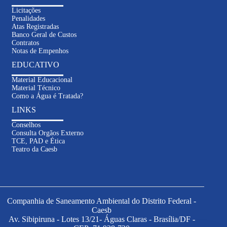
Licitações
Penalidades
Atas Registradas
Banco Geral de Custos
Contratos
Notas de Empenhos
EDUCATIVO
Material Educacional
Material Técnico
Como a Água é Tratada?
LINKS
Conselhos
Consulta Orgãos Externo
TCE, PAD e Ética
Inteligência
Teatro da Caesb
Artificial
Informações sobre contas e serviços
Solicitações e atendimento online
Dúvidas sobre abastecimento e
Companhia de Saneamento Ambiental do Distrito Federal -
esgoto
Caesb
Av. Sibipiruna - Lotes 13/21- Águas Claras - Brasília/DF -