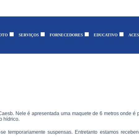
OTO
SERVIÇOS
FORNECEDORES
EDUCATIVO
ACES
aesb. Nele é apresentada uma maquete de 6 metros onde é po
 hídrico.
se temporariamente suspensas. Entretanto estamos recebend