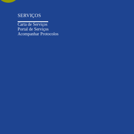
SERVIÇOS
Carta de Serviços
Portal de Serviços
Acompanhar Protocolos
Inteligência
Artificial
Informações sobre contas e
serviços
Solicitações e atendimento
online
Dúvidas sobre abastecimento e
esgoto