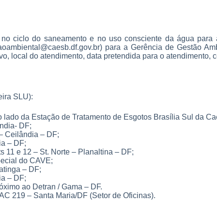
no ciclo do saneamento e no uso consciente da água para a
caoambiental@caesb.df.gov.br) para a Gerência de Gestão A
tivo, local do atendimento, data pretendida para o atendimento, 
eira SLU):
o lado da Estação de Tratamento de Esgotos Brasília Sul da Ca
ndia- DF;
– Ceilândia – DF;
a – DF;
s 11 e 12 – St. Norte – Planaltina – DF;
pecial do CAVE;
tinga – DF;
ia – DF;
Próximo ao Detran / Gama – DF.
C 219 – Santa Maria/DF (Setor de Oficinas).