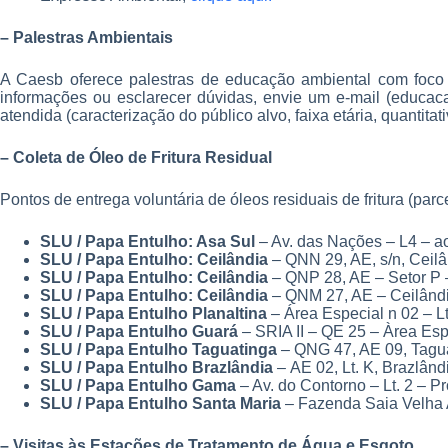
– Palestras Ambientais
A Caesb oferece palestras de educação ambiental com foco 
informações ou esclarecer dúvidas, envie um e-mail (educa
atendida (caracterização do público alvo, faixa etária, quantita
– Coleta de Óleo de Fritura Residual
Pontos de entrega voluntária de óleos residuais de fritura (parc
SLU / Papa Entulho: Asa Sul
– Av. das Nações – L4 – a
SLU / Papa Entulho: Ceilândia
– QNN 29, AE, s/n, Ceilâ
SLU / Papa Entulho: Ceilândia
– QNP 28, AE – Setor P 
SLU / Papa Entulho: Ceilândia
– QNM 27, AE – Ceilândi
SLU / Papa Entulho Planaltina
– Área Especial n 02 – Lt
SLU / Papa Entulho Guará
– SRIA II – QE 25 – Àrea Es
SLU / Papa Entulho Taguatinga
– QNG 47, AE 09, Tagua
SLU / Papa Entulho Brazlândia
– AE 02, Lt. K, Brazlând
SLU / Papa Entulho Gama
– Av. do Contorno – Lt. 2 – 
SLU / Papa Entulho Santa Maria
– Fazenda Saia Velha A
– Visitas às Estações de Tratamento de Água e Esgoto