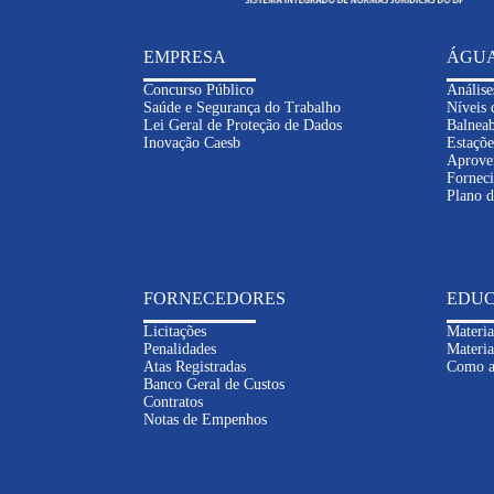
EMPRESA
ÁGU
Concurso Público
Análise
Saúde e Segurança do Trabalho
Níveis 
Lei Geral de Proteção de Dados
Balneab
Inovação Caesb
Estaçõe
Aprove
Fornec
Plano 
FORNECEDORES
EDUC
Licitações
Materia
Penalidades
Materia
Atas Registradas
Como a
Banco Geral de Custos
Contratos
Notas de Empenhos