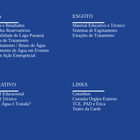
A
ESGOTO
s e Resultados
Material Educativo e Técnico
dos Reservatórios
Sistemas de Esgotamento
ilidade do Lago Paranoá
Estações de Tratamento
s de Tratamento
itamento / Reuso de Água
imento de Água em Eventos
de Ação Emergencial
ATIVO
LINKS
l Educacional
Conselhos
l Técnico
Consulta Orgãos Externo
 Água é Tratada?
TCE, PAD e Ética
Teatro da Caesb