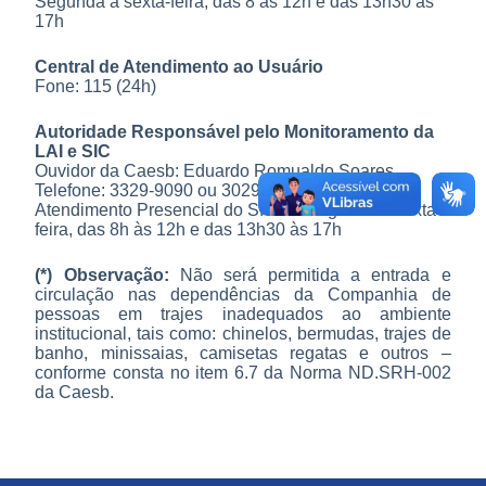
Segunda a sexta-feira, das 8 às 12h e das 13h30 às
17h
Central de Atendimento ao Usuário
Fone: 115 (24h)
Autoridade Responsável pelo Monitoramento da
LAI e SIC
Ouvidor da Caesb: Eduardo Romualdo Soares
Telefone: 3329-9090 ou 3029-8429
Atendimento Presencial do SIC:
de segunda a sexta-
feira, das 8h às 12h e das 13h30 às 17h
(*) Observação:
Não será permitida a entrada e
circulação nas dependências da Companhia de
pessoas em trajes inadequados ao ambiente
institucional, tais como: chinelos, bermudas, trajes de
banho, minissaias, camisetas regatas e outros –
conforme consta no item 6.7 da Norma ND.SRH-002
da Caesb.