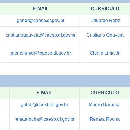
E-MAIL
CURRÍCULO
gabdr@caesb.df.gov.br
Eduardo Roriz
cristianogouveia@caesb.df.gov.br
Cristiano
Gouveia
gleniojunior@caesb.df.gov.br
Glenio Lima Jr.
E-MAIL
CURRÍCULO
gabdj@caesb.df.gov.br
Mauro Barbosa
renatarocha@caesb.df.gov.br
Renata Rocha