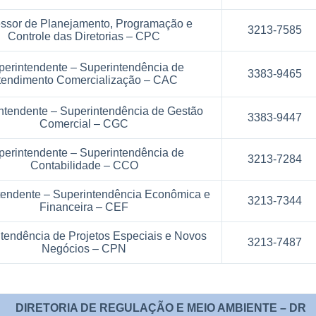
ssor de Planejamento, Programação e
3213-7585
Controle das Diretorias – CPC
perintendente – Superintendência de
3383-9465
tendimento Comercialização – CAC
ntendente – Superintendência de Gestão
3383-9447
Comercial – CGC
perintendente – Superintendência de
3213-7284
Contabilidade – CCO
tendente – Superintendência Econômica e
3213-7344
Financeira – CEF
tendência de Projetos Especiais e Novos
3213-7487
Negócios – CPN
DIRETORIA DE REGULAÇÃO E MEIO AMBIENTE – DR