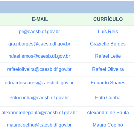
E-MAIL
CURRÍCULO
pr@caesb.df.gov.br
Luís Reis
graziborges@caesb.df.gov.br
Grazielle Borges
rafaellemos@caesb.df.gov.br
Rafael Leite
rafaeloliveira@caesb.df.gov.br
Rafael Oliveira
eduardosoares@caesb.df.gov.br
Eduardo Soares
eritocunha@caesb.df.gov.br
Erito Cunha
alexandredepaula@caesb.df.gov.br
Alexandre de Paula
maurocoelho@caesb.df.gov.br
Mauro Coelho