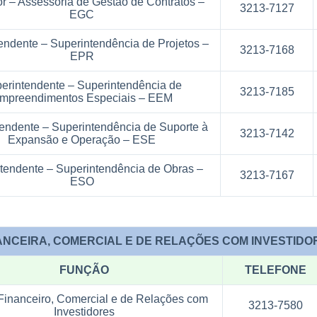
r – Assessoria de Gestão de Contratos –
3213-7127
EGC
endente – Superintendência de Projetos –
3213-7168
EPR
erintendente – Superintendência de
3213-7185
mpreendimentos Especiais – EEM
endente – Superintendência de Suporte à
3213-7142
Expansão e Operação – ESE
tendente – Superintendência de Obras –
3213-7167
ESO
, COMERCIAL E DE RELAÇÕES COM INVESTIDO
FUNÇÃO
TELEFONE
 Financeiro, Comercial e de Relações com
3213-7580
Investidores