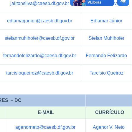
jailtonsilva@caesb.df.gov.br
Jailton Silva
edlamarjunior@caesb.df.gov.br
Edlamar Júnior
stefanmuhlhofer@caesb.df.gov.br
Stefan Muhlhofer
fernandofelizardo@caesb.df.gov.br
Fernando Felizardo
tarcisioqueiroz@caesb.df.gov.br
Tarcísio Queiroz
RES – DC
E-MAIL
CURRÍCULO
agenorneto@caesb.df.gov.br
Agenor V. Neto