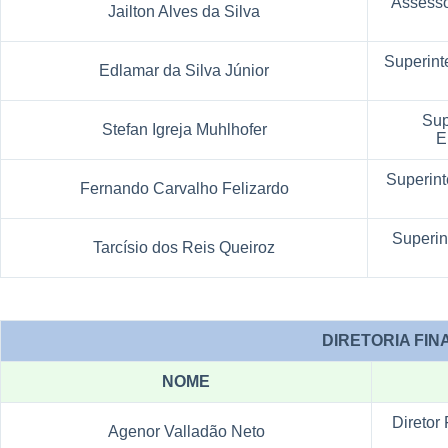
Assesso
Jailton Alves da Silva
Superint
Edlamar da Silva Júnior
Sup
Stefan Igreja Muhlhofer
E
Superint
Fernando Carvalho Felizardo
Superin
Tarcísio dos Reis Queiroz
DIRETORIA FINANCEIRA
NOME
Diretor
Agenor Valladão Neto