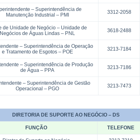
perintendente – Superintendência de
3312-2058
Manutenção Industrial – PMI
e de Unidade de Negócio – Unidade de
3618-2488
Negócios de Águas Lindas – PNL
tendente – Superintendência de Operação
3213-7184
e Tratamento de Esgotos – POE
tendente – Superintendência de Produção
3213-7186
de Água – PPA
ntendente – Superintendência de Gestão
3213-7473
Operacional – PGO
IA DE SUPORTE AO NEGÓCIO – DS
FUNÇÃO
TELEFONE