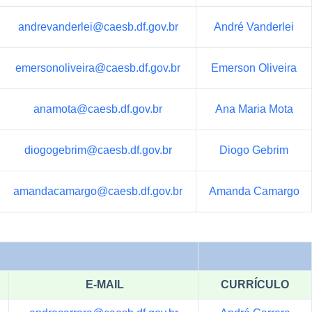
andrevanderlei@caesb.df.gov.br
André Vanderlei
emersonoliveira@caesb.df.gov.br
Emerson Oliveira
anamota@caesb.df.gov.br
Ana Maria Mota
diogogebrim@caesb.df.gov.br
Diogo Gebrim
amandacamargo@caesb.df.gov.br
Amanda Camargo
E-MAIL
CURRÍCULO