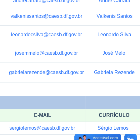
andrecarrara@caesb.df.gov.br
André Carrara
valkenissantos@caesb.df.gov.br
Valkenis Santos
leonardocsilva@caesb.df.gov.br
Leonardo Silva
josemmelo@caesb.df.gov.br
José Melo
gabrielarezende@caesb.df.gov.br
Gabriela Rezende
E-MAIL
CURRÍCULO
sergiolemos@caesb.df.gov.br
Sérgio Lemos