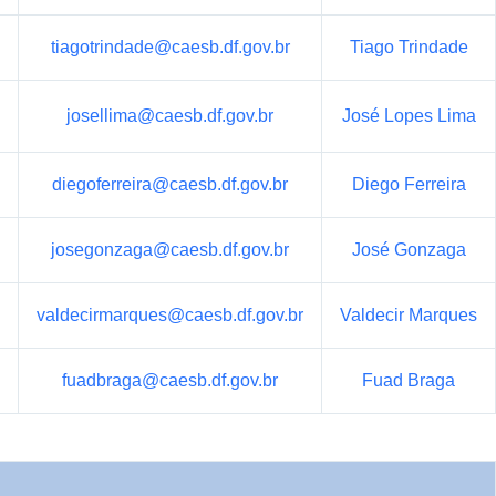
tiagotrindade@caesb.df.gov.br
Tiago Trindade
josellima@caesb.df.gov.br
José Lopes Lima
diegoferreira@caesb.df.gov.br
Diego Ferreira
josegonzaga@caesb.df.gov.br
José Gonzaga
valdecirmarques@caesb.df.gov.br
Valdecir Marques
fuadbraga@caesb.df.gov.br
Fuad Braga