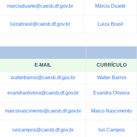
marciaduarte@caesb.df.gov.br
Márcia Duarte
luizabrasil@caesb.df.gov.br
Luiza Brasil
E-MAIL
CURRÍCULO
walterbarros@caesb.df.gov.br
Walter Barros
evandraoliveira@caesb.df.gov.br
Evandra Oliveira
marconascimento@caesb.df.gov.br
Marco Nascimento
iuricampos@caesb.df.gov.br
Iuri Campos