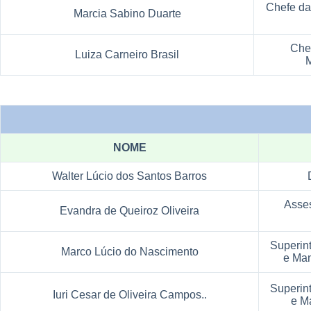
Chefe da
Marcia Sabino Duarte
Che
Luiza Carneiro Brasil
M
DIRETORIA
NOME
Walter Lúcio dos Santos Barros
Asse
Evandra de Queiroz Oliveira
Superin
Marco Lúcio do Nascimento
e Man
Superin
Iuri Cesar de Oliveira Campos..
e M