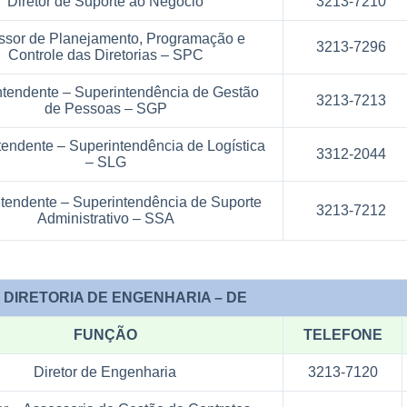
Diretor de Suporte ao Negócio
3213-7210
ssor de Planejamento, Programação e
3213-7296
Controle das Diretorias – SPC
ntendente – Superintendência de Gestão
3213-7213
de Pessoas – SGP
tendente – Superintendência de Logística
3312-2044
– SLG
tendente – Superintendência de Suporte
3213-7212
Administrativo – SSA
DIRETORIA DE ENGENHARIA – DE
FUNÇÃO
TELEFONE
Diretor de Engenharia
3213-7120