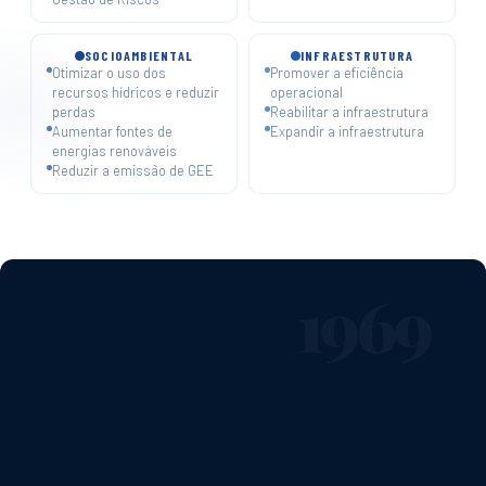
SOCIOAMBIENTAL
INFRAESTRUTURA
Otimizar o uso dos
Promover a eficiência
recursos hídricos e reduzir
operacional
perdas
Reabilitar a infraestrutura
Aumentar fontes de
Expandir a infraestrutura
energias renováveis
Reduzir a emissão de GEE
1969