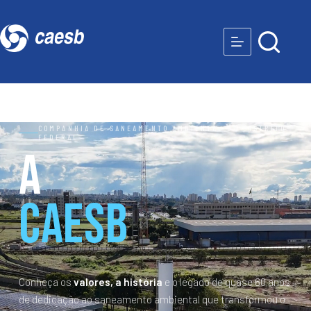
COMPANHIA DE SANEAMENTO AMBIENTAL DO DISTRITO
FEDERAL
A
Caesb
Conheça os
valores, a história
e o legado de quase 60 anos
de dedicação ao saneamento ambiental que transformou o