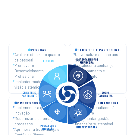
PESSOAS
CLIENTES E PARTES INT.
Avaliar e otimizar o quadro
Universalizar acesso aos
de pessoal
serviços
Promover o
Fortalecer a confiança,
Desenvolvimento
relacionamento e
Profissional
engajamento
Implantar mudanças e
visão sistêmica
PROCESSOS E INOVAÇÃO
SUSTENT. FINANCEIRA
Implementar a gestão da
Maximizar resultados /
inovação
gerar lucro
Modernizar e automatizar
Implementar gestão
processos
financeira sustentável
Aprimorar a Governança e
Gestão de Riscos