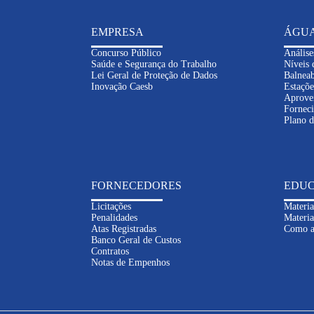
EMPRESA
ÁGU
Concurso Público
Análise
Saúde e Segurança do Trabalho
Níveis 
Lei Geral de Proteção de Dados
Balneab
Inovação Caesb
Estaçõe
Aprove
Fornec
Plano 
FORNECEDORES
EDUC
Licitações
Materia
Penalidades
Materia
Atas Registradas
Como a
Banco Geral de Custos
Contratos
Notas de Empenhos