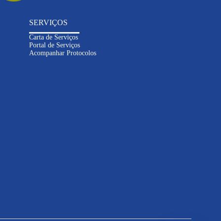
SERVIÇOS
Carta de Serviços
Portal de Serviços
Acompanhar Protocolos
Inteligência
Artificial
Informações sobre contas e
serviços
Solicitações e atendimento
online
Dúvidas sobre abastecimento e
esgoto