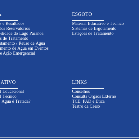
A
ESGOTO
s e Resultados
Material Educativo e Técnico
dos Reservatórios
Sistemas de Esgotamento
ilidade do Lago Paranoá
Estações de Tratamento
s de Tratamento
itamento / Reuso de Água
imento de Água em Eventos
de Ação Emergencial
ATIVO
LINKS
l Educacional
Conselhos
l Técnico
Consulta Orgãos Externo
 Água é Tratada?
TCE, PAD e Ética
Teatro da Caesb