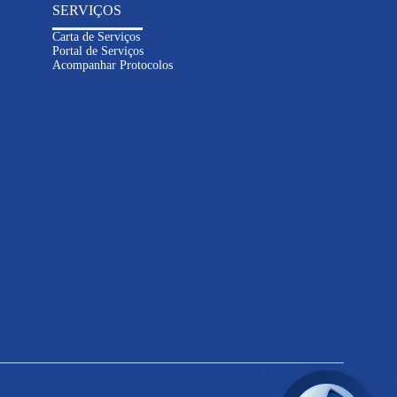
SERVIÇOS
Carta de Serviços
Portal de Serviços
Acompanhar Protocolos
Inteligência
Artificial
Informações sobre contas e
serviços
Solicitações e atendimento
online
Dúvidas sobre abastecimento e
esgoto