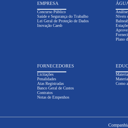
EMPRESA
ÁGU
Concurso Público
Análise
Saúde e Segurança do Trabalho
Níveis 
Lei Geral de Proteção de Dados
Balneab
Inovação Caesb
Estaçõe
Aprove
Fornec
Plano 
FORNECEDORES
EDUC
Licitações
Materia
Penalidades
Materia
Atas Registradas
Como a
Banco Geral de Custos
Contratos
Notas de Empenhos
Companhia 