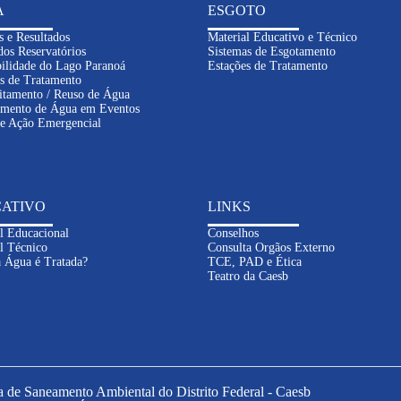
A
ESGOTO
s e Resultados
Material Educativo e Técnico
dos Reservatórios
Sistemas de Esgotamento
ilidade do Lago Paranoá
Estações de Tratamento
s de Tratamento
itamento / Reuso de Água
imento de Água em Eventos
de Ação Emergencial
ATIVO
LINKS
l Educacional
Conselhos
l Técnico
Consulta Orgãos Externo
 Água é Tratada?
TCE, PAD e Ética
Teatro da Caesb
de Saneamento Ambiental do Distrito Federal - Caesb