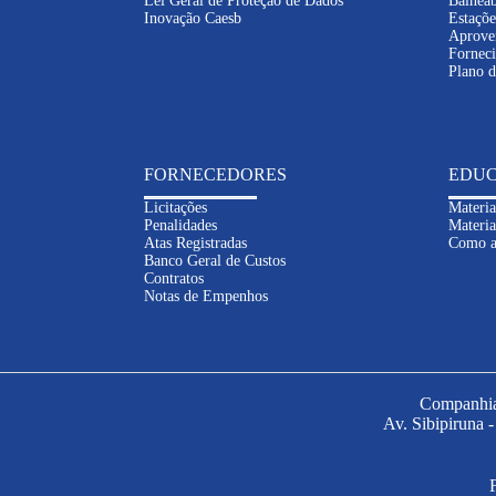
Lei Geral de Proteção de Dados
Balneab
Inovação Caesb
Estaçõe
Aprove
Fornec
Plano 
FORNECEDORES
EDUC
Licitações
Materia
Penalidades
Materia
Atas Registradas
Como a
Banco Geral de Custos
Contratos
Notas de Empenhos
Companhia 
Av. Sibipiruna 