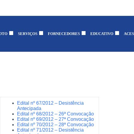
OTO
SERVIÇOS
FORNECEDORES
EDUCATIVO
ACES
Edital nº 67/2012 – Desistência
Antecipada
Edital nº 68/2012 – 26ª Convocação
Edital nº 69/2012 – 27ª Convocação
Edital nº 70/2012 – 28ª Convocação
Edital nº 71/2012 – Desistência