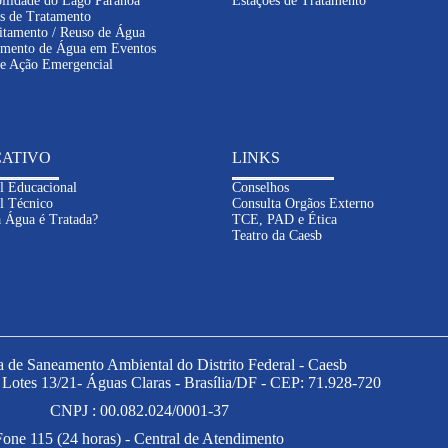
ilidade do Lago Paranoá
Estações de Tratamento
s de Tratamento
itamento / Reuso de Água
imento de Água em Eventos
de Ação Emergencial
ATIVO
LINKS
l Educacional
Conselhos
l Técnico
Consulta Orgãos Externo
 Água é Tratada?
TCE, PAD e Ética
Teatro da Caesb
de Saneamento Ambiental do Distrito Federal - Caesb
- Lotes 13/21- Águas Claras - Brasília/DF - CEP: 71.928-720
CNPJ : 00.082.024/0001-37
Fone 115 (24 horas) - Central de Atendimento