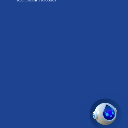
Acompanhar Protocolos
Inteligência
Artificial
Informações sobre contas e
serviços
Solicitações e atendimento
online
Dúvidas sobre abastecimento e
esgoto