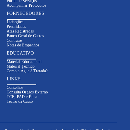
Portal de Serviços
Acompanhar Protocolos
FORNECEDORES
Licitações
Penalidades
Atas Registradas
Banco Geral de Custos
Contratos
Notas de Empenhos
EDUCATIVO
Material Educacional
Material Técnico
Como a Água é Tratada?
LINKS
Conselhos
Consulta Orgãos Externo
TCE, PAD e Ética
Inteligência
Teatro da Caesb
Artificial
Informações sobre contas e serviços
Solicitações e atendimento online
Dúvidas sobre abastecimento e