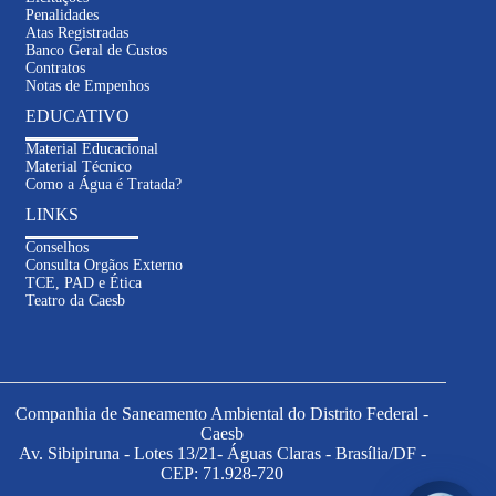
Penalidades
Atas Registradas
Banco Geral de Custos
Contratos
Notas de Empenhos
EDUCATIVO
Material Educacional
Material Técnico
Como a Água é Tratada?
LINKS
Conselhos
Consulta Orgãos Externo
TCE, PAD e Ética
Inteligência
Teatro da Caesb
Artificial
Informações sobre contas e serviços
Solicitações e atendimento online
Dúvidas sobre abastecimento e
Companhia de Saneamento Ambiental do Distrito Federal -
esgoto
Caesb
Av. Sibipiruna - Lotes 13/21- Águas Claras - Brasília/DF -
CEP: 71.928-720