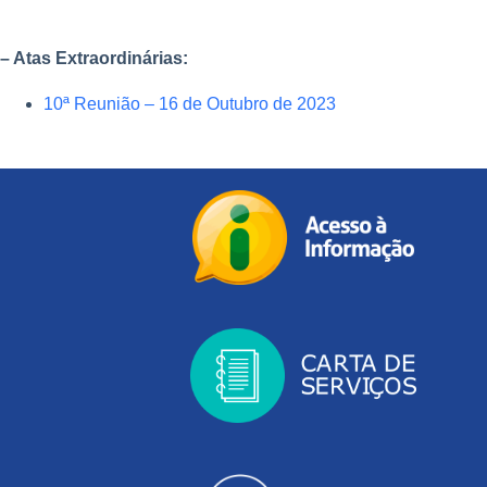
– Atas Extraordinárias:
10ª Reunião – 16 de Outubro de 2023