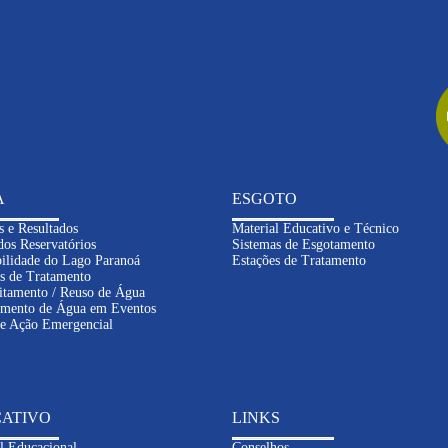
A
ESGOTO
s e Resultados
Material Educativo e Técnico
dos Reservatórios
Sistemas de Esgotamento
ilidade do Lago Paranoá
Estações de Tratamento
s de Tratamento
itamento / Reuso de Água
imento de Água em Eventos
de Ação Emergencial
ATIVO
LINKS
l Educacional
Conselhos