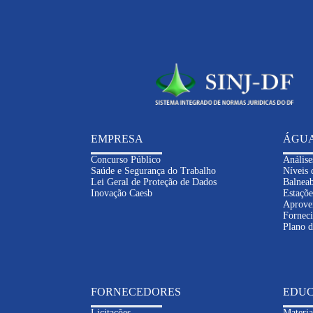
EMPRESA
ÁGU
Concurso Público
Análise
Saúde e Segurança do Trabalho
Níveis 
Lei Geral de Proteção de Dados
Balneab
Inovação Caesb
Estaçõe
Aprove
Fornec
Plano 
FORNECEDORES
EDUC
Licitações
Materia